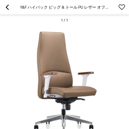
Y&F ハイバック ビッグ & トール PU レザー オフィス エグゼクティブ チェア、木製表面アームレスト付きサプライヤー
1
/
1