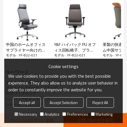
材料：
中国のホームオフィス
Y&F ハイバック PU オフ
革製の快適な椅
サプライヤー向けの高
ィス回転椅子、プラス
ム中国サプラ
•材料：PU
モデル : YF-822-021
モデル : YF-822-021
モデル : YF-822
級ハイバックレザーエ
チックアームレスト、
け人間工学に
•アームレスト：3Dトップ木製アームレスト
グゼクティブチェア(YF-
アルミニウムベース
エグゼクティ
•シート：高密度カビスポンジ
Cookie settings
A88BA)
(YF-828-0884)
スチェア(YF-A
•メカニズム：シンクロメカニズム
キーワード
•Gaslift：3グレードリフトガスリフト
We use cookies to provide you with the best possible
•ベース：350＃アルミニウムベース
大きくて背の高いオフィスチェア
experience. They also allow us to analyze user behavior in
•キャスター：2.5インチPUキャスター
オフィスエグゼクティブチェア
order to constantly improve the website for you.
•シートの調整角-1°〜10°、背中90°〜110°
PUオフィスチェア
ハイバックオフィスチェア
Accept all
Accept Selection
Reject All
レザーオフィスチェア
仕様
Necessary
Analytics
Preferences
Marketing
ウィッシュリストに追加
お問い合わせを送信
YF-822-021
モデル