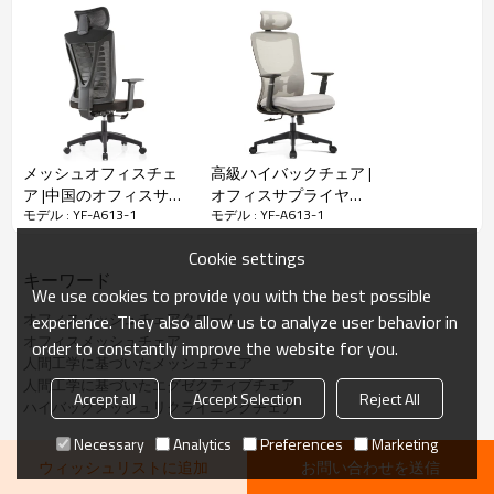
材料：
• 椅子の背もたれ: PP バックフレーム、高品質 3D 生地
• シート:高密度成形スポンジ
• ガスリフト:#85 balck ガスリフト
• ベース:320mm スクエアクロームベース
• キャスター:50mm balck PA キャスター
メッシュオフィスチェ
高級ハイバックチェア |
• さまざまな色をカスタマイズできます
ア |中国のオフィスサプ
オフィスサプライヤー
モデル : YF-A613-1
モデル : YF-A613-1
ライヤー向け人間工学
向けのランバーサポー
に基づいた回転式リク
ト付き人間工学に基づ
仕様
Cookie settings
ライニングチェア
いたメッシュチェア(YF-
キーワード
A613)
We use cookies to provide you with the best possible
YF-A613-1
モデル
オフィスメッシュチェアクローム
experience. They also allow us to analyze user behavior in
オフィスメッシュチェア
order to constantly improve the website for you.
製品サイズ
W61*D65*H118-126cm
人間工学に基づいたメッシュチェア
梱包サイズ
72*58*59 cm
人間工学に基づいたエグゼクティブチェア
Accept all
Accept Selection
Reject All
ハイバックメッシュリクライニングチェア
パッケージ
2PCS/CTN
Necessary
Analytics
Preferences
Marketing
CBM/個
0.12m³
ウィッシュリストに追加
お問い合わせを送信
N.W/G.W
14kg/15kg