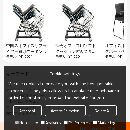
材料：
中国のオフィスサプラ
卸売オフィス用ソフト
オフィス用ラ
イヤー向けのモダンな
クッション付きスタッ
グボード付き
• 米国ANSI BIFMA品質検証規格
モデル : YF-2201
モデル : YF-2201
モデル : YF-220
積み重ね可能なプラス
カブルトレーニング会
レーおよび積
• 材質：PPプラスチックの背もたれと座面
チックトレーニングチ
議チェア(YF-PX03B-C)
能なトレーニ
• シート：ファブリック/レザー
ェア(YF-PX03B-1)
ア(YF-PX01B-
• フレーム：厚さ12MMのスチール製ソリッド固定
Cookie settings
キーワード
クロームフレーム
We use cookies to provide you with the best possible
トレーニングルームチェア
オフィススタッキングチェア
experience. They also allow us to analyze user behavior in
仕様
オフィス家具メーカー
order to constantly improve the website for you.
トレーニングチェア
オフィスチェアサプライヤー
YF-2201
モデル
Accept all
Accept Selection
Reject All
卸売オフィスチェア
製品サイズ
W48×D48×H84cm
Necessary
Analytics
Preferences
Marketing
梱包サイズ
79×52×52cm
ウィッシュリストに追加
お問い合わせを送信