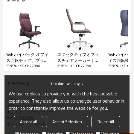
材料：
Y&F ハイバック オフィ
エグゼクティブオフィ
Y&F ハイバッ
ス回転チェア、プラス
スチェアメーカー｜調
ィス回転椅子
•
素材：PU
モデル : YF-CH7708A
モデル : YF-CH7708A
モデル : YF-CH7
チック高さ調節可能な
節可能なブラウンレザ
トップアーム
•
座面：成形スポンジ
アームレスト、プラス
ー、固定式クロームア
アルミニウム
•
アームレスト：クロームアームレスト
チック ベース (YF-820-
ームレスト付き｜
(YF-820-021)
•
機構：バタフライ機構、厚さ2.5mm
Cookie settings
キーワード
02)
OEM/ODM卸売
•
ガスリフト：#85ガスリフト
•
ベース：#330アルミニウムベース
We use cookies to provide you with the best possible
革製エグゼクティブチェアサプライヤー
•
キャスター：55mm ブラックキャスター
革製オフィスチェア
experience. They also allow us to analyze user behavior in
大型ハイバックオフィスチェア
order to constantly improve the website for you.
オフィスチェアサプライヤー
仕様
執行役員室議長
Accept all
Accept Selection
Reject All
オフィスチェアの卸売
YF-CH7708A
モデル
Necessary
Analytics
Preferences
Marketing